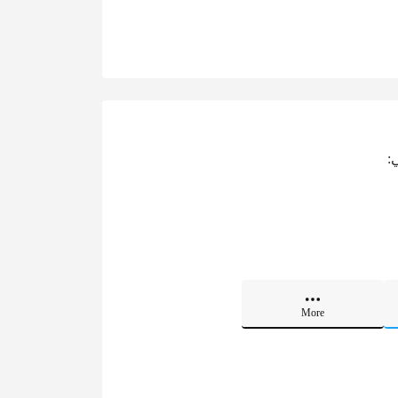
:
More