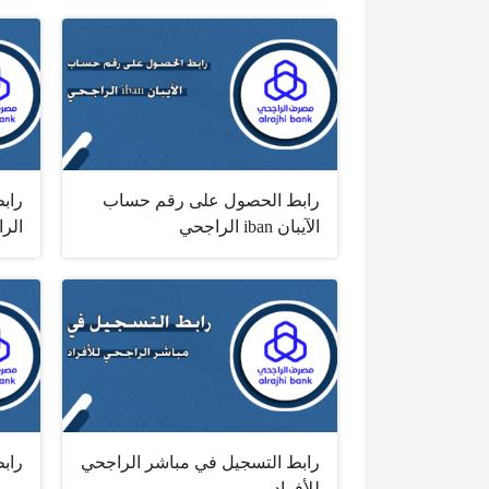
رابط الحصول على رقم حساب
راب
الآيبان iban الراجحي
الر
رابط التسجيل في مباشر الراجحي
راب
للأفراد