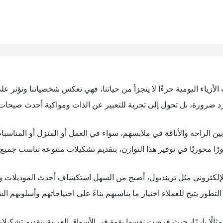
أزياء اليومية جزءًا لا يتجزأ من حياتنا، فهي تعكس شخصياتنا وتؤثر على 
رد ضرورة، بل تحول إلى تجربة للتعبير عن الذات ومواكبة أحدث صيحات
ين الراحة والأناقة في ملابسهم، سواء في العمل أو المنزل أو المناسبا
ورًا محوريًا في توفير هذا التوازن، بتقديم تشكيلات متنوعة تناسب جميع 
إلكتروني مثل ترينديول، أصبح من السهل استكشاف أحدث الموديلات والع
 التطور يتيح للعملاء اختيار ما يناسبهم بناءً على احتياجاتهم وأسلوبهم 
 مثالًا بارزًا، حيث فرضت نفسها بقوة في الأسواق العربية بتقديم تشكيل