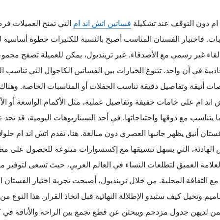
 ام دون التوقف عند تشكيلة
فساتين اتش اند ام
التي تمنح العميلات فر
بات. فاختيار الفستان المناسب أصبح بالنسبة للكثيرات خطوة أساسية ل
لقاء غير رسمي مع الأصدقاء. عبر ترينديول، يمكن للعميلة تصفح مجمو
ذبية في آن واحد. تتنوع الخيارات بين الفساتين الكاجوال التي تناسب ا
صات أنيقة وتفاصيل دقيقة تناسب الحفلات أو المناسبات الخاصة. وهناك د
ش اند ام على خامات خفيفة وتفاصيل عملية، مثل الأكمام الواسعة أو الأح
ا يتناسب مع ذوقها واحتياجاتها. في أحد السيناريوهات اليومية، قد تجد 
تان أنيق يظهر جانبها العصري دون مبالغة. هنا، تقدم اتش اند ام حلولا
ش الهادئة، التي يسهل تنسيقها مع إكسسوارات متنوعة للحصول على م
علامة العميق لتطلعات النساء في العالم العربي، حيث تسعى لتوفير م
مع الثقافة المحلية. من خلال ترينديول، أصبحت تجربة اختيار الفستان ا
ميم وتخيل كيف ستبدو الإطلالة النهائية قبل اتخاذ القرار. هذا النوع من
لمن لديهن جدول مزدحم ويبحثن عن قطع تجمع بين الراحة والأناقة في 