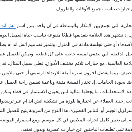
ن خيارات تناسب جميع الأوقات والظروف.
جارية التي تجمع بين الابتكار والبساطة في آن واحد، يبرز اسم
اتش اند ا
. إذ تشتهر هذه العلامة بتقديمها قطعًا متنوعة تناسب حياة العميل الي
أصدقاء أو حتى لجلسة هادئة في المنزل. وتتميز تصاميم اتش اند ام بط
فاصيل الدقيقة التي تضفي لمسة خاصة على كل قطعة. ويمكن للعميل عب
امة العالمية، مع خيارات تلائم مختلف الأذواق. فعلى سبيل المثال، 
يف، بينما يفضل آخرون سترة أنيقة للارتداء الرسمي أو حتى ملابس مر
اصًا بجودة الخامات، إذ تختار أقمشة متينة وناعمة تضمن راحة العميل عل
عددة الاستخدامات، ما يجعلها مثالية لمن يحبون الاستثمار في قطع يمكن
ثت إحدى العملاء عن اختيارها بلوزة من تشكيلة اتش اند ام عبر تريندي
اويل الجينز أو التنانير القصيرة. هذا النوع من المرونة يتيح للعميل ال
جة إلى تغيير كامل لخزانة الملابس في كل موسم. ومع استمرار الموضة 
امة تلبي تطلعات الباحثين عن خيارات عصرية وبدون تعقيد.