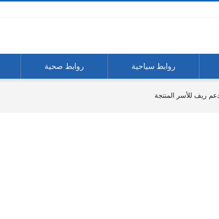
روابط سياحية
روابط صحية
عم ريف للأسر المنتجة