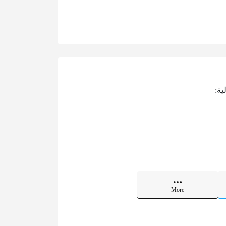
ية:
More