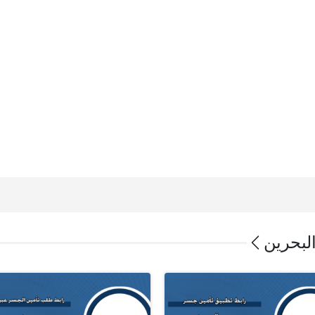
لبحرين