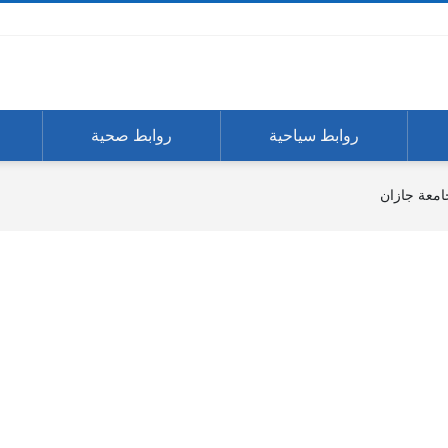
روابط سياحية
روابط صحية
امعة جازان