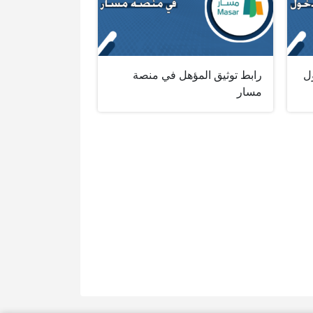
ل
رابط توثيق المؤهل في منصة
مسار