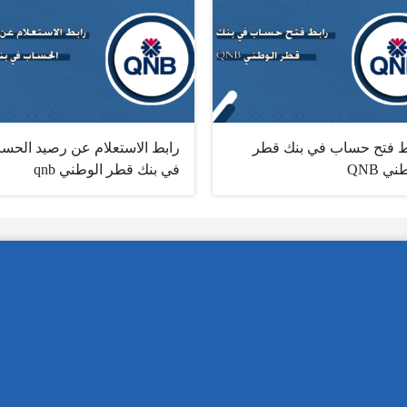
ط فتح حساب في بنك قطر
رابط الاستعلام عن رصيد الحس
ي ‎ QNB
في بنك قطر الوطني qnb