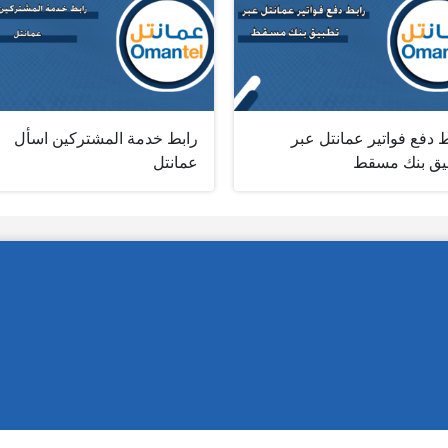
 دفع فواتير عمانتل عبر
رابط خدمة المشتركين اسأل
يق بنك مسقط
عمانتل