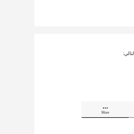
تالي:
More