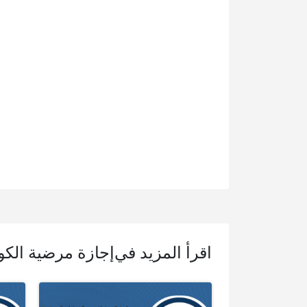
اقرأ المزيد في
إجازة مرضية الك